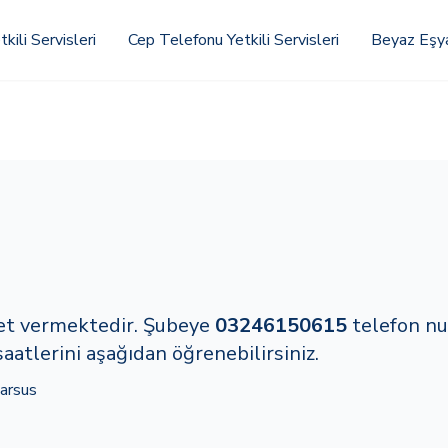
kili Servisleri
Cep Telefonu Yetkili Servisleri
Beyaz Eşya 
met vermektedir. Şubeye
03246150615
telefon n
saatlerini aşağıdan öğrenebilirsiniz.
Tarsus