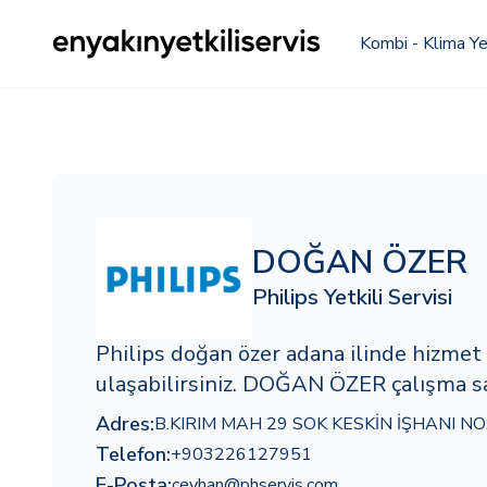
Kombi - Klima Yet
DOĞAN ÖZER
Philips Yetkili Servisi
Philips doğan özer adana ilinde hizme
ulaşabilirsiniz. DOĞAN ÖZER çalışma saa
Adres:
B.KIRIM MAH 29 SOK KESKİN İŞHANI NO:
Telefon:
+903226127951
E-Posta:
ceyhan@phservis.com