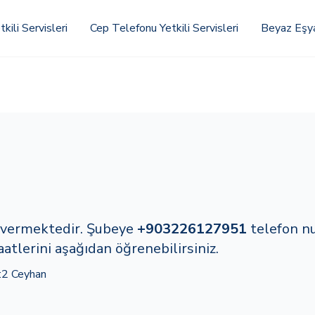
kili Servisleri
Cep Telefonu Yetkili Servisleri
Beyaz Eşya 
t vermektedir. Şubeye
+903226127951
telefon n
tlerini aşağıdan öğrenebilirsiniz.
2 Ceyhan