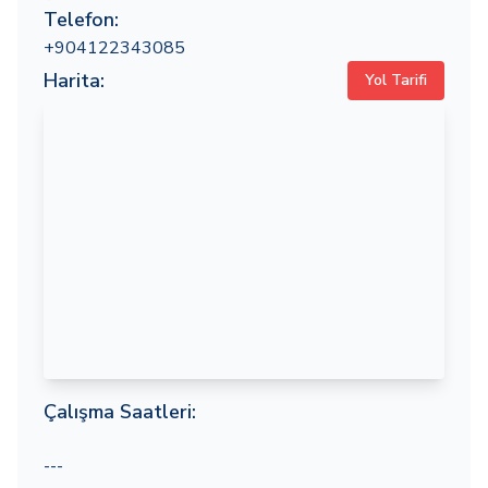
Telefon:
+904122343085
Harita:
Yol Tarifi
Çalışma Saatleri:
---