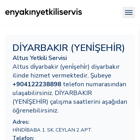
DİYARBAKIR (YENİŞEHİR)
Altus Yetkili Servisi
Altus di̇yarbakir (yeni̇şehi̇r) diyarbakır
ilinde hizmet vermektedir. Şubeye
+904122238898
telefon numarasından
ulaşabilirsiniz. DİYARBAKIR
(YENİŞEHİR) çalışma saatlerini aşağıdan
öğrenebilirsiniz.
Adres:
HİNDİBABA 1. SK. CEYLAN 2 APT.
Telefon: