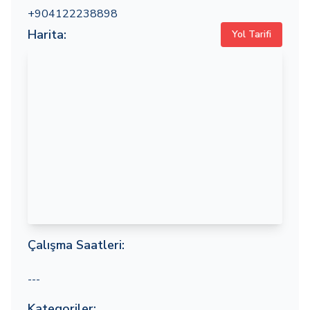
+904122238898
Harita:
Yol Tarifi
Çalışma Saatleri:
---
Kategoriler: