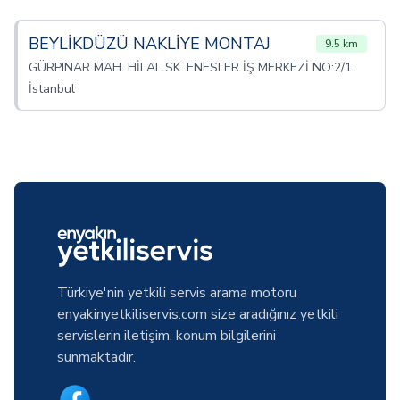
BEYLİKDÜZÜ NAKLİYE MONTAJ
9.5 km
GÜRPINAR MAH. HİLAL SK. ENESLER İŞ MERKEZİ NO:2/1
İstanbul
Türkiye'nin yetkili servis arama motoru
enyakinyetkiliservis.com size aradığınız yetkili
servislerin iletişim, konum bilgilerini
sunmaktadır.