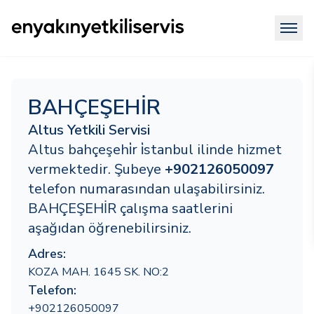
BAHÇEŞEHİR
Altus Yetkili Servisi
Altus bahçeşehi̇r i̇stanbul ilinde hizmet
vermektedir. Şubeye
+902126050097
telefon numarasından ulaşabilirsiniz.
BAHÇEŞEHİR çalışma saatlerini
aşağıdan öğrenebilirsiniz.
Adres:
KOZA MAH. 1645 SK. NO:2
Telefon:
+902126050097