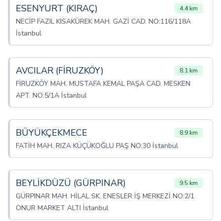
ESENYURT (KIRAÇ)
4.4 km
NECİP FAZIL KISAKÜREK MAH. GAZİ CAD. NO:116/118A
İstanbul
AVCILAR (FİRUZKÖY)
8.1 km
FİRUZKÖY MAH. MUSTAFA KEMAL PAŞA CAD. MESKEN
APT. NO:5/1A İstanbul
BÜYÜKÇEKMECE
8.9 km
FATİH MAH. RIZA KÜÇÜKOĞLU PAŞ NO:30 İstanbul
BEYLİKDÜZÜ (GÜRPINAR)
9.5 km
GÜRPINAR MAH. HİLAL SK. ENESLER İŞ MERKEZİ NO:2/1
ONUR MARKET ALTI İstanbul