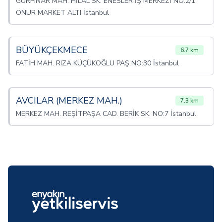
GÜRPINAR MAH. HİLAL SK. ENESLER İŞ MERKEZİ NO:2/1
ONUR MARKET ALTI İstanbul
BÜYÜKÇEKMECE
6.7 km
FATİH MAH. RIZA KÜÇÜKOĞLU PAŞ NO:30 İstanbul
AVCILAR (MERKEZ MAH.)
7.3 km
MERKEZ MAH. REŞİTPAŞA CAD. BERİK SK. NO:7 İstanbul