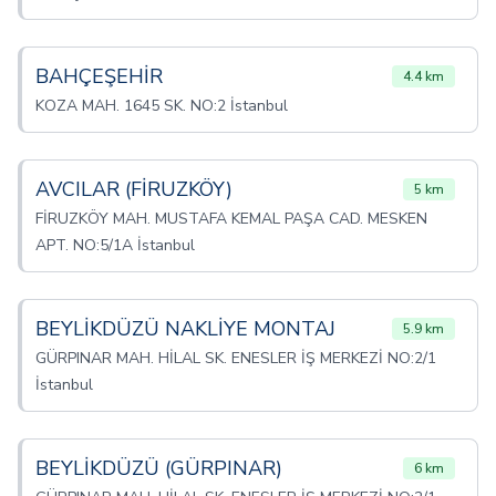
BAHÇEŞEHİR
4.4 km
KOZA MAH. 1645 SK. NO:2 İstanbul
AVCILAR (FİRUZKÖY)
5 km
FİRUZKÖY MAH. MUSTAFA KEMAL PAŞA CAD. MESKEN
APT. NO:5/1A İstanbul
BEYLİKDÜZÜ NAKLİYE MONTAJ
5.9 km
GÜRPINAR MAH. HİLAL SK. ENESLER İŞ MERKEZİ NO:2/1
İstanbul
BEYLİKDÜZÜ (GÜRPINAR)
6 km