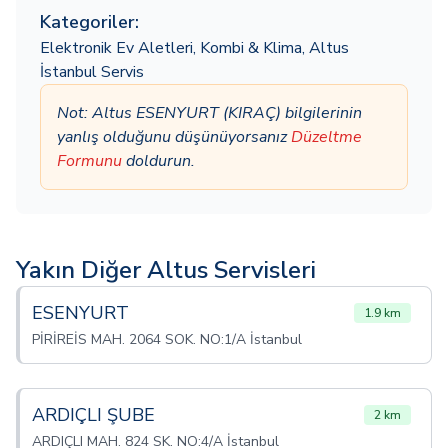
Kategoriler:
Elektronik Ev Aletleri
,
Kombi & Klima
,
Altus
İstanbul Servis
Not: Altus ESENYURT (KIRAÇ) bilgilerinin
yanlış olduğunu düşünüyorsanız
Düzeltme
Formunu
doldurun.
Yakın Diğer Altus Servisleri
ESENYURT
1.9 km
PİRİREİS MAH. 2064 SOK. NO:1/A İstanbul
ARDIÇLI ŞUBE
2 km
ARDIÇLI MAH. 824 SK. NO:4/A İstanbul