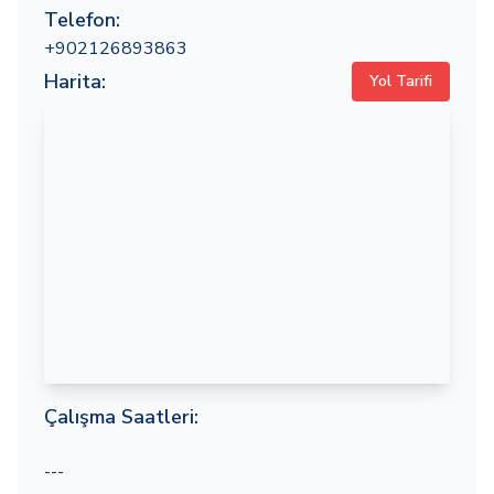
Telefon:
+902126893863
Harita:
Yol Tarifi
Çalışma Saatleri:
---