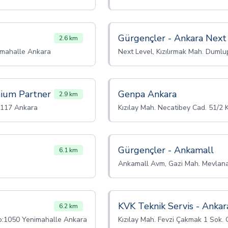
Gürgençler - Ankara Next
2.6 km
imahalle Ankara
Next Level, Kızılırmak Mah. Dumlu
mium Partner
Genpa Ankara
2.9 km
1/117 Ankara
Kızılay Mah. Necatibey Cad. 51/2 
Gürgençler - Ankamall
6.1 km
Ankamall Avm, Gazi Mah. Mevlan
KVK Teknik Servis - Ankar
6.2 km
o:1050 Yenimahalle Ankara
Kızılay Mah. Fevzi Çakmak 1 Sok.