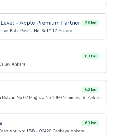
 Level - Apple Premium Partner
2.9 km
pınar Bulv. Pasifik No: 3c1/117 Ankara
6.1 km
Kızılay Ankara
6.2 km
a Bulvarı No:02 Mağaza No:1050 Yenimahalle Ankara
a
6.3 km
 Oran Apt. No: 15/B - 06420 Çankaya Ankara