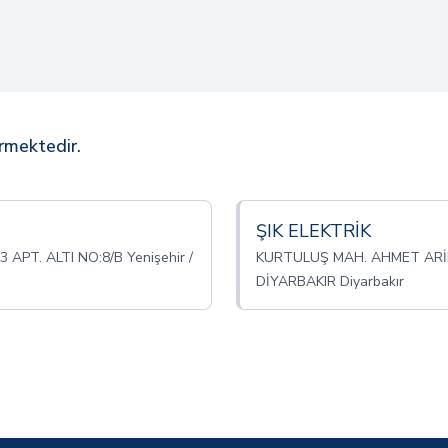
ermektedir.
ŞIK ELEKTRİK
PT. ALTI NO:8/B Yenişehir /
KURTULUŞ MAH. AHMET ARİF B
DİYARBAKIR Diyarbakır