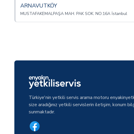
ARNAVUTKÖY
MUSTAFAKEMALPAŞA MAH. PAK SOK. NO:16A İstanbul
Türkiye'nin yetkili servis arama motoru enyakinyetk
size aradığınız yetkili servislerin iletişim, konum bilg
sunmaktadır.