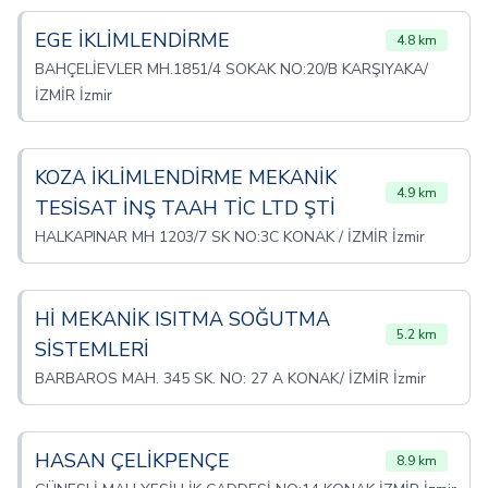
EGE İKLİMLENDİRME
4.8 km
BAHÇELİEVLER MH.1851/4 SOKAK NO:20/B KARŞIYAKA/
İZMİR İzmir
KOZA İKLİMLENDİRME MEKANİK
4.9 km
TESİSAT İNŞ TAAH TİC LTD ŞTİ
HALKAPINAR MH 1203/7 SK NO:3C KONAK / İZMİR İzmir
Hİ MEKANİK ISITMA SOĞUTMA
5.2 km
SİSTEMLERİ
BARBAROS MAH. 345 SK. NO: 27 A KONAK/ İZMİR İzmir
HASAN ÇELİKPENÇE
8.9 km