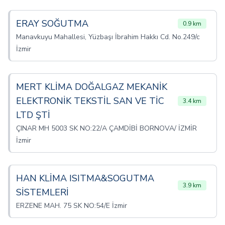
ERAY SOĞUTMA
0.9 km
Manavkuyu Mahallesi, Yüzbaşı İbrahim Hakkı Cd. No.249/c
İzmir
MERT KLİMA DOĞALGAZ MEKANİK
ELEKTRONİK TEKSTİL SAN VE TİC
3.4 km
LTD ŞTİ
ÇINAR MH 5003 SK NO:22/A ÇAMDİBİ BORNOVA/ İZMİR
İzmir
HAN KLİMA ISITMA&SOGUTMA
3.9 km
SİSTEMLERİ
ERZENE MAH. 75 SK NO:54/E İzmir