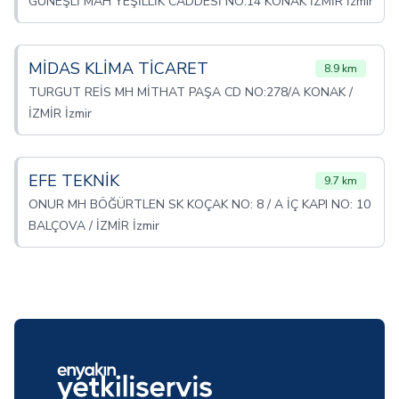
GÜNEŞLİ MAH YEŞİLLİK CADDESİ NO:14 KONAK İZMİR İzmir
MİDAS KLİMA TİCARET
8.9 km
TURGUT REİS MH MİTHAT PAŞA CD NO:278/A KONAK /
İZMİR İzmir
EFE TEKNİK
9.7 km
ONUR MH BÖĞÜRTLEN SK KOÇAK NO: 8 / A İÇ KAPI NO: 10
BALÇOVA / İZMİR İzmir