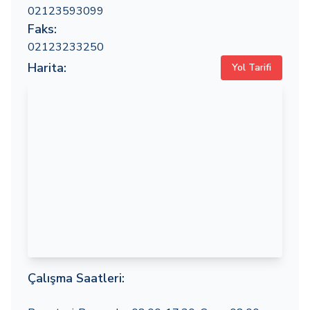
02123593099
Faks:
02123233250
Harita:
Yol Tarifi
Çalışma Saatleri: