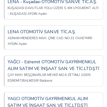
LENA - Kuşadası OTOMOTİV SAN.VE TİC.A.Ş.
KUŞADASI DAVUTLAR YOLU ÜZERİ 5. KM UYDUKENT ALTI
- KUŞADASI AYDIN Aydın
LENA OTOMOTİV SAN.VE TİC.A.Ş.
ADNAN MENDERES MAH. ÇİNE CAD. NO:31 OVAEYMİR
AYDIN Aydın
YAĞCI - Edremit OTOMOTİV GAYRİMENKUL
ALIM SATIM VE İNŞAAT SAN. VE TİC.LTD.ŞTİ
ÇAY MAH. BEŞÇINARLAR MEVKİİ NO:6 ZETİNLİ 10305
EDREMİT/BALIKESİR Balıkesir
YAGCI OTOMOTİV GAYRİMENKUL ALIM
SATIM VE İNŞAAT SAN. VE TİC.LTD.ŞTİ