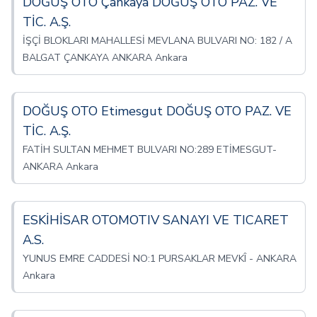
DOĞUŞ OTO Çankaya DOĞUŞ OTO PAZ. VE
TİC. A.Ş.
İŞÇİ BLOKLARI MAHALLESİ MEVLANA BULVARI NO: 182 / A
BALGAT ÇANKAYA ANKARA Ankara
DOĞUŞ OTO Etimesgut DOĞUŞ OTO PAZ. VE
TİC. A.Ş.
FATİH SULTAN MEHMET BULVARI NO:289 ETİMESGUT-
ANKARA Ankara
ESKİHİSAR OTOMOTIV SANAYI VE TICARET
A.S.
YUNUS EMRE CADDESİ NO:1 PURSAKLAR MEVKÎ - ANKARA
Ankara