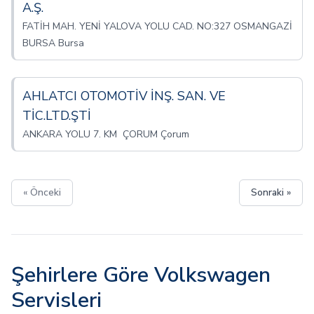
A.Ş.
FATİH MAH. YENİ YALOVA YOLU CAD. NO:327 OSMANGAZİ
BURSA Bursa
AHLATCI OTOMOTİV İNŞ. SAN. VE
TİC.LTD.ŞTİ
ANKARA YOLU 7. KM ÇORUM Çorum
« Önceki
Sonraki »
Şehirlere Göre Volkswagen
Servisleri