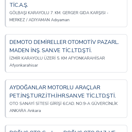
TİC.A.Ş.
GÖLBAŞI KARAYOLU 7. KM. GERGER GIDA KARŞISI -
MERKEZ / ADIYAMAN Adıyaman
DEMOTO DEMİRELLER OTOMOTİV PAZARL.
MADEN İNŞ. SAN.VE TİC.LTD.ŞTİ.
İZMİR KARAYOLU ÜZERİ 5. KM AFYONKARAHİSAR
Afyonkarahisar
AYDOĞANLAR MOTORLU ARAÇLAR
PET.İNŞ.TURZ.İTH.İHR.SAN.VE TİC.LTD.ŞTİ.
OTO SANAYİ SİTESİ GİRİŞİ 6.CAD. NO:9-A GÜVERCİNLİK
ANKARA Ankara