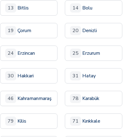
13
Bitlis
14
Bolu
19
Çorum
20
Denizli
24
Erzincan
25
Erzurum
30
Hakkari
31
Hatay
46
Kahramanmaraş
78
Karabük
79
Kilis
71
Kırıkkale