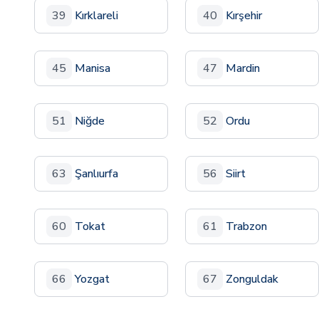
39
Kırklareli
40
Kırşehir
45
Manisa
47
Mardin
51
Niğde
52
Ordu
63
Şanlıurfa
56
Siirt
60
Tokat
61
Trabzon
66
Yozgat
67
Zonguldak