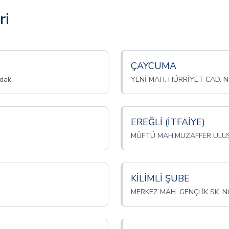
ri
ÇAYCUMA
dak
YENİ MAH. HÜRRİYET CAD. N
EREĞLİ (İTFAİYE)
MÜFTÜ MAH.MUZAFFER ULUŞA
KİLİMLİ ŞUBE
MERKEZ MAH. GENÇLİK SK. N