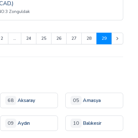
CAD.)
O:3 Zonguldak
2
...
24
25
26
27
28
29
68
Aksaray
05
Amasya
09
Aydın
10
Balıkesir