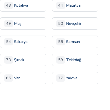
43
Kütahya
44
Malatya
49
Muş
50
Nevşehir
54
Sakarya
55
Samsun
73
Şırnak
59
Tekirdağ
65
Van
77
Yalova