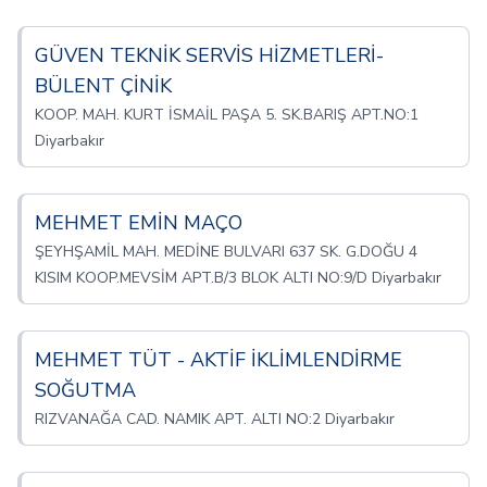
GÜVEN TEKNİK SERVİS HİZMETLERİ-
BÜLENT ÇİNİK
KOOP. MAH. KURT İSMAİL PAŞA 5. SK.BARIŞ APT.NO:1
Diyarbakır
MEHMET EMİN MAÇO
ŞEYHŞAMİL MAH. MEDİNE BULVARI 637 SK. G.DOĞU 4
KISIM KOOP.MEVSİM APT.B/3 BLOK ALTI NO:9/D Diyarbakır
MEHMET TÜT - AKTİF İKLİMLENDİRME
SOĞUTMA
RIZVANAĞA CAD. NAMIK APT. ALTI NO:2 Diyarbakır