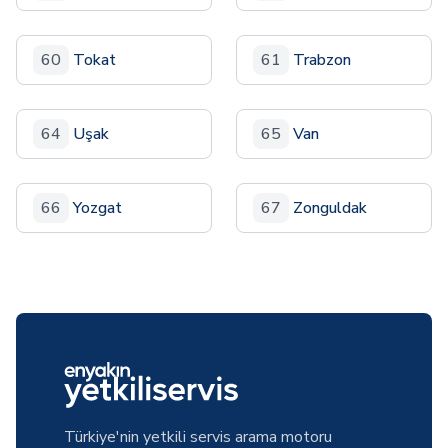
60
Tokat
61
Trabzon
64
Uşak
65
Van
66
Yozgat
67
Zonguldak
Türkiye'nin yetkili servis arama motoru