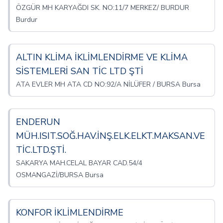
ÖZGÜR MH KARYAĞDI SK. NO:11/7 MERKEZ/ BURDUR
Burdur
ALTIN KLİMA İKLİMLENDİRME VE KLİMA
SİSTEMLERİ SAN TİC LTD ŞTİ
ATA EVLER MH ATA CD NO:92/A NİLÜFER / BURSA Bursa
ENDERUN
MÜH.ISIT.SOĞ.HAV.İNŞ.ELK.ELKT.MAKSAN.VE
TİC.LTD.ŞTİ.
SAKARYA MAH.CELAL BAYAR CAD.54/4
OSMANGAZİ/BURSA Bursa
KONFOR İKLİMLENDİRME