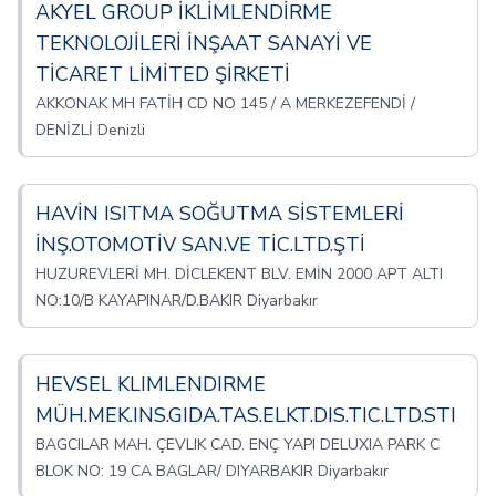
AKYEL GROUP İKLİMLENDİRME
TEKNOLOJİLERİ İNŞAAT SANAYİ VE
TİCARET LİMİTED ŞİRKETİ
AKKONAK MH FATİH CD NO 145 / A MERKEZEFENDİ /
DENİZLİ Denizli
HAVİN ISITMA SOĞUTMA SİSTEMLERİ
İNŞ.OTOMOTİV SAN.VE TİC.LTD.ŞTİ
HUZUREVLERİ MH. DİCLEKENT BLV. EMİN 2000 APT ALTI
NO:10/B KAYAPINAR/D.BAKIR Diyarbakır
HEVSEL KLIMLENDIRME
MÜH.MEK.INS.GIDA.TAS.ELKT.DIS.TIC.LTD.STI
BAGCILAR MAH. ÇEVLIK CAD. ENÇ YAPI DELUXIA PARK C
BLOK NO: 19 CA BAGLAR/ DIYARBAKIR Diyarbakır