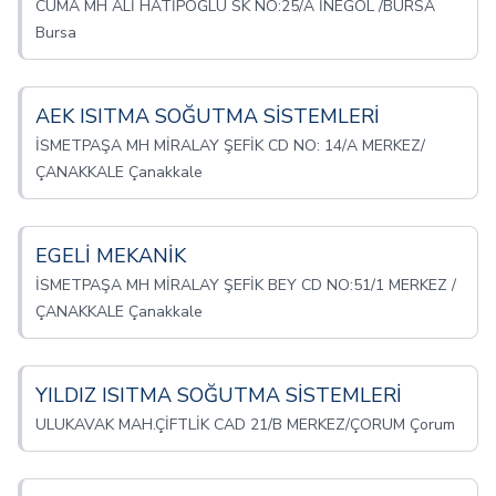
CUMA MH ALİ HATİPOĞLU SK NO:25/A İNEGÖL /BURSA
Bursa
AEK ISITMA SOĞUTMA SİSTEMLERİ
İSMETPAŞA MH MİRALAY ŞEFİK CD NO: 14/A MERKEZ/
ÇANAKKALE Çanakkale
EGELİ MEKANİK
İSMETPAŞA MH MİRALAY ŞEFİK BEY CD NO:51/1 MERKEZ /
ÇANAKKALE Çanakkale
YILDIZ ISITMA SOĞUTMA SİSTEMLERİ
ULUKAVAK MAH.ÇİFTLİK CAD 21/B MERKEZ/ÇORUM Çorum