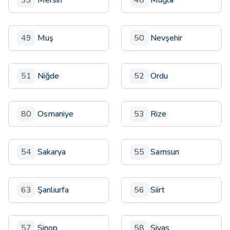
33
Mersin
48
Muğla
49
Muş
50
Nevşehir
51
Niğde
52
Ordu
80
Osmaniye
53
Rize
54
Sakarya
55
Samsun
63
Şanlıurfa
56
Siirt
57
Sinop
58
Sivas