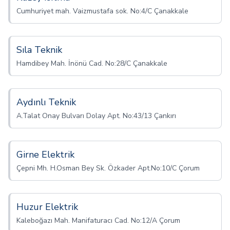
Cumhuriyet mah. Vaizmustafa sok. No:4/C Çanakkale
Sıla Teknik
Hamdibey Mah. İnönü Cad. No:28/C Çanakkale
Aydınlı Teknik
A.Talat Onay Bulvarı Dolay Apt. No:43/13 Çankırı
Girne Elektrik
Çepni Mh. H.Osman Bey Sk. Özkader Apt.No:10/C Çorum
Huzur Elektrik
Kaleboğazı Mah. Manifaturacı Cad. No:12/A Çorum